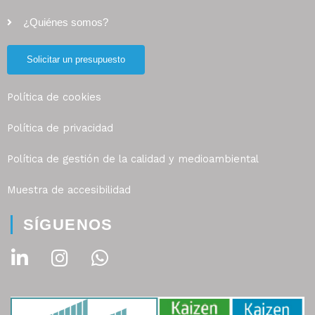
¿Quiénes somos?
Solicitar un presupuesto
Política de cookies
Política de privacidad
Política de gestión de la calidad y medioambiental
Muestra de accesibilidad
SÍGUENOS
L
I
W
i
n
h
n
s
a
k
t
t