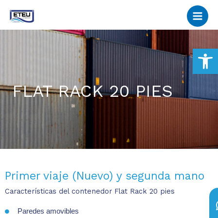
Skip
to
content
Open
FLAT RACK 20 PIES
Primer viaje (Nuevo) y segunda mano
Características del contenedor Flat Rack 20 pies
Paredes amovibles