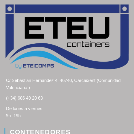
C/ Sebastián Hernández 4, 46740, Carcaixent (Comunidad
Valenciana )
(+34) 686 49 20 63
De lunes a viernes
9h -19h
CONTENEDORES