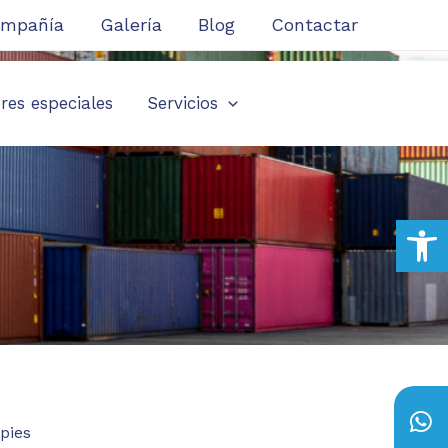
ompañía
Galería
Blog
Contactar
es especiales
Servicios
Open
W
L
I
E
h
i
n
n
pies
a
n
s
v