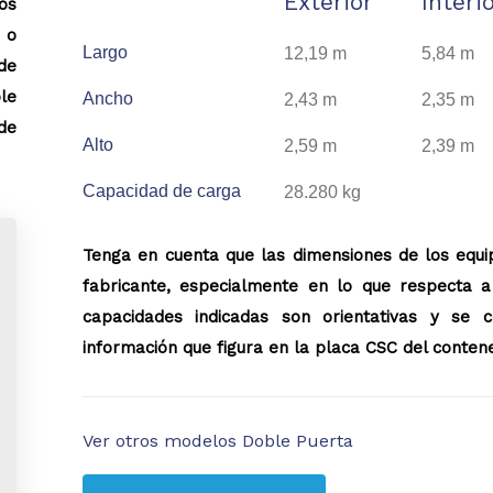
Exterior
Interi
os
 o
Largo
12,19 m
5,84 m
de
le
Ancho
2,43 m
2,35 m
de
Alto
2,59 m
2,39 m
Capacidad de carga
28.280 kg
Tenga en cuenta que las dimensiones de los equi
fabricante, especialmente en lo que respecta a 
capacidades indicadas son orientativas y se 
información que figura en la placa CSC del conten
Ver otros modelos Doble Puerta