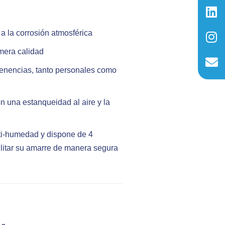
t
k
t
e
s
e
a
l
 a la corrosión atmosférica
a
d
g
o
p
i
r
p
mera calidad
p
n
a
e
tenencias, tanto personales como
m
n una estanqueidad al aire y la
nti-humedad y dispone de 4
litar su amarre de manera segura